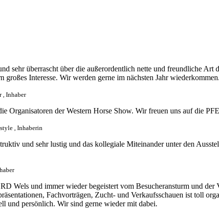
nd sehr überrascht über die außerordentlich nette und freundliche Art 
rn großes Interesse. Wir werden gerne im nächsten Jahr wiederkommen
 , Inhaber
ie Organisatoren der Western Horse Show. Wir freuen uns auf die P
style , Inhaberin
ruktiv und sehr lustig und das kollegiale Miteinander unter den Ausst
nhaber
PFERD Wels und immer wieder begeistert vom Besucheransturm und der 
äsentationen, Fachvorträgen, Zucht- und Verkaufsschauen ist toll organ
ll und persönlich. Wir sind gerne wieder mit dabei.